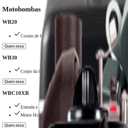
Motobombas
WB20
Coxins de borracha garantem menos vibração
Quero essa
WB30
Corpo da bomba de alumínio usinado para engates precisos
Quero essa
WBC10XR
Entrada e saída de 1 polegada
Motor Honda GX160
Quero essa