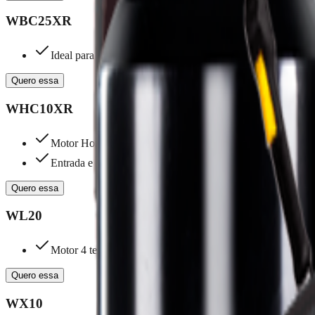
WBC25XR
Ideal para irrigar grandes quantidades
Quero essa
WHC10XR
Motor Honda GX160
Entrada e saída de 1 polegada
Quero essa
WL20
Motor 4 tempos garante maior autonomia de trabalho
Quero essa
WX10