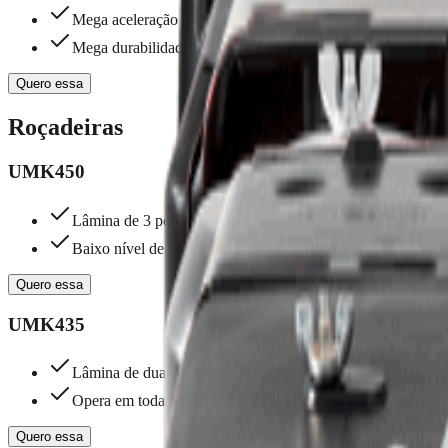
Mega aceleração
Mega durabilidade
Quero essa
Roçadeiras
UMK450
Lâmina de 3 pontas
Baixo nível de ruído e fumaça
Quero essa
UMK435
Lâmina de duas facas
Opera em todas as posições
Quero essa