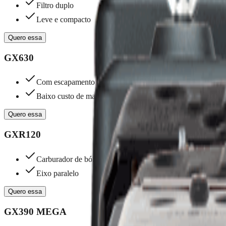
Filtro duplo
Leve e compacto
Quero essa
GX630
Com escapamento
Baixo custo de manutenção
Quero essa
GXR120
Carburador de bóia
Eixo paralelo
Quero essa
GX390 MEGA