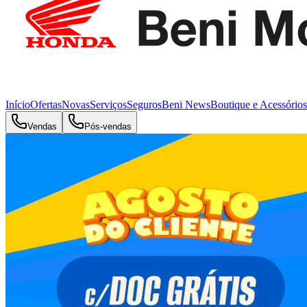
Início
Ofertas
Novas
Serviços
Seguros
Beni News
Boutique e Acessórios
Vendas
Pós-vendas